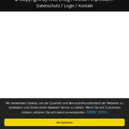
/
/
Datenschutz
Login
Kontakt
Wir verwenden Cookies, um die Qualität und Benutzerfreundlichkeit der Webseite zu
verbessern und Ihnen einen besseren Service zu bieten. Wenn Sie auf Zustimmen
Mehr Infos
klicken, erklären Sie sich damit einverstanden.
Akzeptieren