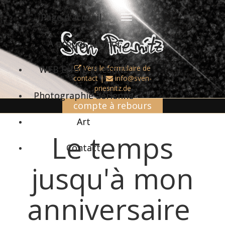
Page d'accueil
À propos de moi
WEB Erfolg Priesnitz
Vers le formulaire de
contact
|
info@sven-
priesnitz.de
Photographie aérienne
compte à rebours
Art
Le temps
Contact
jusqu'à mon
anniversaire