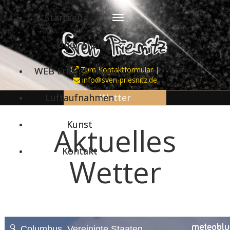
Startseite
Über Mich
WEB Erfolg Priesnitz
Zum Kontaktformular
|
info@sven-priesnitz.de
Luftaufnahmen
Wetter
Kunst
Aktuelles
Kontakt
Wetter